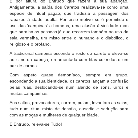
É por altura do Entrudo que fazem a sua aparição.
Antigamente, a saída dos Caretos realizava-se como uma
espécie de ritual pagão, que traduzia a passagem dos
rapazes à idade adulta. Por esse motivo só é permitido o
uso das ‘campinas’ a homens, uma alusão à virilidade mas
que baralha as pessoas já que recorrem também ao uso da
saia vermelha, um misto entre o humano e o diabólico, o
religioso e o profano.
A tradicional campina esconde o rosto do careto e eleva-se
ao cimo da cabeça, ornamentada com fitas coloridas e um
par de cornos.
Com aspeto quase demoníaco, sempre em grupo,
escondendo a sua identidade, os caretos lançam a confusão
pelas ruas, deslocando-se num alarido de sons, urros e
muitas campainhas.
Aos saltos, provocadores, correm, pulam, levantam as saias,
tudo num ritual misto de desafio, ousadia e sedução para
com as moças e mulheres de qualquer idade.
É Entrudo, releva-se Tudo!