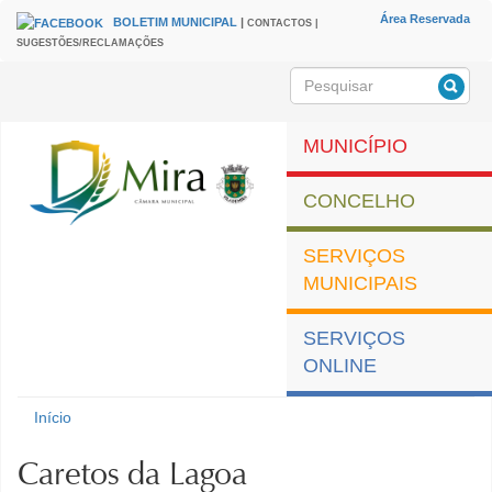
Passar para o conteúdo principal
Área Reservada
BOLETIM MUNICIPAL
|
CONTACTOS |
HEADER
Menu
SUGESTÕES/RECLAMAÇÕES
secundário
Pesquisar
Formulário de
pesquisa
MUNICÍPIO
CONCELHO
SERVIÇOS
MUNICIPAIS
SERVIÇOS
ONLINE
Município de Mira
Início
Está aqui
Caretos da Lagoa