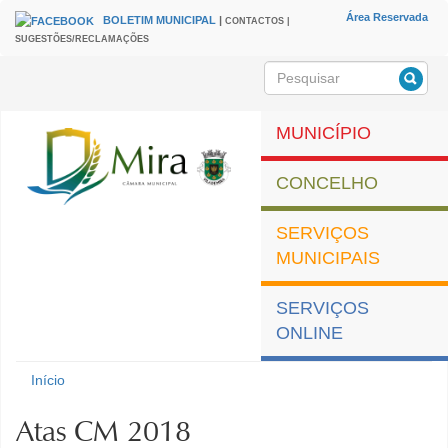
Passar para o conteúdo principal
Área Reservada
BOLETIM MUNICIPAL
|
CONTACTOS |
HEADER
Menu
SUGESTÕES/RECLAMAÇÕES
secundário
Pesquisar
Formulário de
pesquisa
MUNICÍPIO
CONCELHO
SERVIÇOS
MUNICIPAIS
SERVIÇOS
ONLINE
Município de Mira
Início
Está aqui
Atas CM 2018