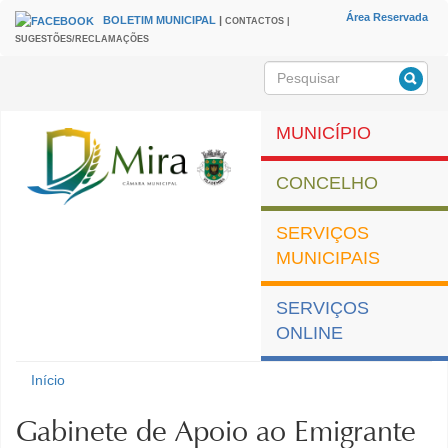
Passar para o conteúdo principal
Área Reservada
BOLETIM MUNICIPAL
|
CONTACTOS |
HEADER
Menu
SUGESTÕES/RECLAMAÇÕES
secundário
Pesquisar
Formulário de
pesquisa
MUNICÍPIO
CONCELHO
SERVIÇOS
MUNICIPAIS
SERVIÇOS
ONLINE
Município de Mira
Início
Está aqui
Gabinete de Apoio ao Emigrante