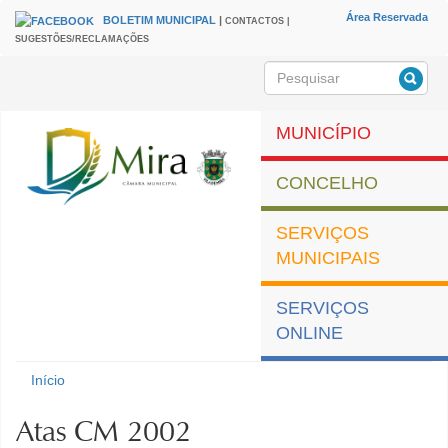
Passar para o conteúdo principal
Área Reservada
BOLETIM MUNICIPAL
|
CONTACTOS |
HEADER
Menu
SUGESTÕES/RECLAMAÇÕES
secundário
Pesquisar
Formulário de
pesquisa
MUNICÍPIO
CONCELHO
SERVIÇOS
MUNICIPAIS
SERVIÇOS
ONLINE
Município de Mira
Início
Está aqui
Atas CM 2002