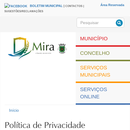
Passar para o conteúdo principal
Área Reservada
BOLETIM MUNICIPAL
|
CONTACTOS |
HEADER
Menu
SUGESTÕES/RECLAMAÇÕES
secundário
Pesquisar
Formulário de
pesquisa
MUNICÍPIO
CONCELHO
SERVIÇOS
MUNICIPAIS
SERVIÇOS
ONLINE
Município de Mira
Início
Está aqui
Política de Privacidade