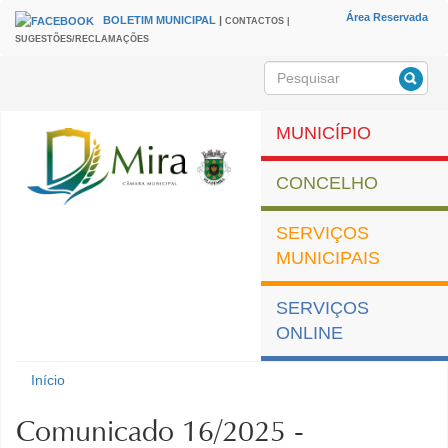
Passar para o conteúdo principal
Área Reservada
BOLETIM MUNICIPAL
|
CONTACTOS |
HEADER
Menu
SUGESTÕES/RECLAMAÇÕES
secundário
Pesquisar
Formulário de
pesquisa
MUNICÍPIO
CONCELHO
SERVIÇOS
MUNICIPAIS
SERVIÇOS
ONLINE
Município de Mira
Início
Está aqui
Comunicado 16/2025 -