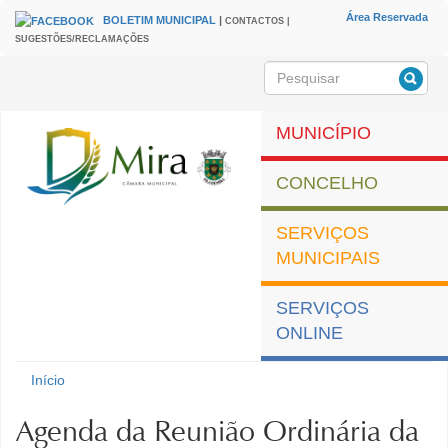
Passar para o conteúdo principal
Área Reservada
BOLETIM MUNICIPAL
|
CONTACTOS |
HEADER
Menu
SUGESTÕES/RECLAMAÇÕES
secundário
Pesquisar
Formulário de
pesquisa
MUNICÍPIO
CONCELHO
SERVIÇOS
MUNICIPAIS
SERVIÇOS
ONLINE
Município de Mira
Início
Está aqui
Agenda da Reunião Ordinária da