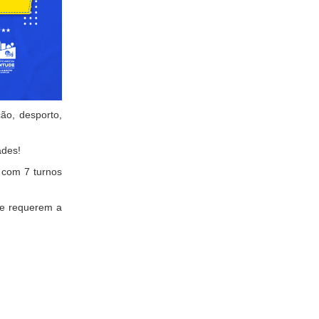
ão, desporto,
zades!
 com 7 turnos
 e requerem a