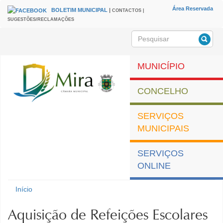
Passar para o conteúdo principal
Área Reservada
BOLETIM MUNICIPAL
|
CONTACTOS |
HEADER
Menu
SUGESTÕES/RECLAMAÇÕES
secundário
Pesquisar
Formulário de
pesquisa
MUNICÍPIO
CONCELHO
SERVIÇOS
MUNICIPAIS
SERVIÇOS
ONLINE
Município de Mira
Início
Está aqui
Aquisição de Refeições Escolares