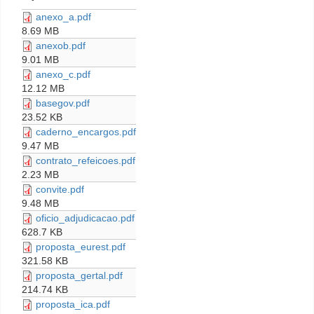
anexo_a.pdf
8.69 MB
anexob.pdf
9.01 MB
anexo_c.pdf
12.12 MB
basegov.pdf
23.52 KB
caderno_encargos.pdf
9.47 MB
contrato_refeicoes.pdf
2.23 MB
convite.pdf
9.48 MB
oficio_adjudicacao.pdf
628.7 KB
proposta_eurest.pdf
321.58 KB
proposta_gertal.pdf
214.74 KB
proposta_ica.pdf