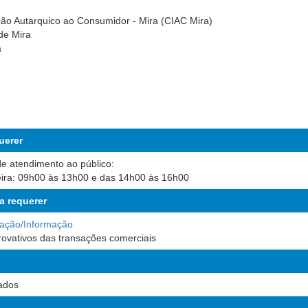
ão Autarquico ao Consumidor - Mira (CIAC Mira)
de Mira
a
uerer
de atendimento ao público:
eira: 09h00 às 13h00 e das 14h00 às 16h00
a requerer
ação/Informação
vativos das transações comerciais
ados