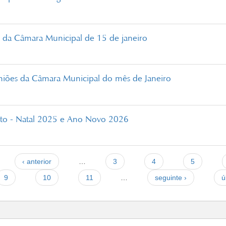
 da Câmara Municipal de 15 de janeiro
niões da Câmara Municipal do mês de Janeiro
nto - Natal 2025 e Ano Novo 2026
‹ anterior
…
3
4
5
9
10
11
…
seguinte ›
ú