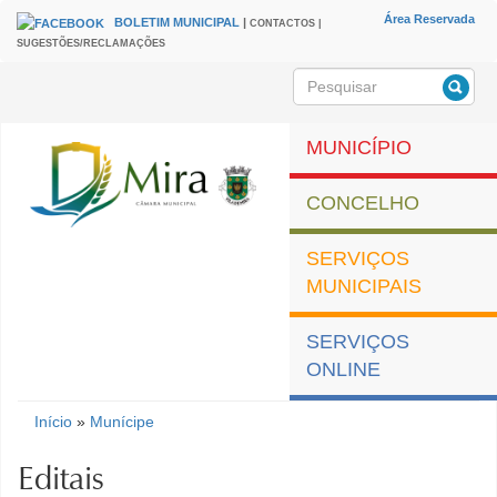
Passar para o conteúdo principal
Área Reservada
BOLETIM MUNICIPAL
|
CONTACTOS |
HEADER
Menu
SUGESTÕES/RECLAMAÇÕES
secundário
Pesquisar
Formulário de
pesquisa
MUNICÍPIO
CONCELHO
SERVIÇOS
MUNICIPAIS
SERVIÇOS
ONLINE
Município de Mira
Início
»
Munícipe
Está aqui
Editais