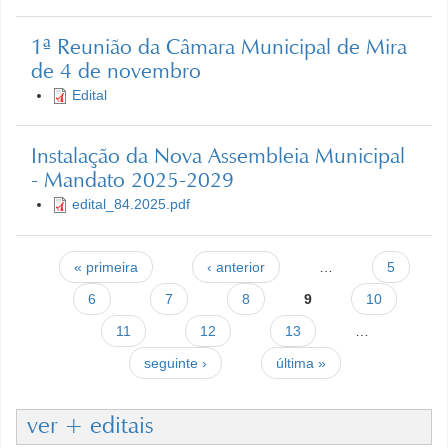
1ª Reunião da Câmara Municipal de Mira
de 4 de novembro
Edital
Instalação da Nova Assembleia Municipal
- Mandato 2025-2029
edital_84.2025.pdf
Páginas
« primeira
‹ anterior
…
5
6
7
8
9
10
11
12
13
…
seguinte ›
última »
ver + editais